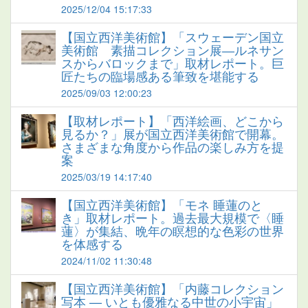
2025/12/04 15:17:33
【国立西洋美術館】「スウェーデン国立
美術館 素描コレクション展―ルネサン
スからバロックまで」取材レポート。巨
匠たちの臨場感ある筆致を堪能する
2025/09/03 12:00:23
【取材レポート】「西洋絵画、どこから
見るか？」展が国立西洋美術館で開幕。
さまざまな角度から作品の楽しみ方を提
案
2025/03/19 14:17:40
【国立西洋美術館】「モネ 睡蓮のと
き」取材レポート。過去最大規模で〈睡
蓮〉が集結、晩年の瞑想的な色彩の世界
を体感する
2024/11/02 11:30:48
【国立西洋美術館】「内藤コレクション
写本 — いとも優雅なる中世の小宇宙」