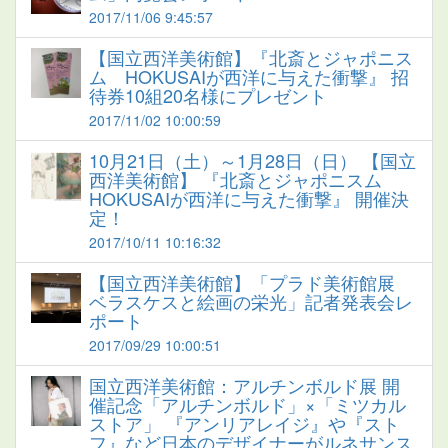
2017/11/06 9:45:57
【国立西洋美術館】『北斎とジャポニス
ム HOKUSAIが西洋に与えた衝撃』 招
待券10組20名様にプレゼント
2017/11/02 10:00:59
10月21日（土）～1月28日（日） 【国立
西洋美術館】 『北斎とジャポニスム
HOKUSAIが西洋に与えた衝撃』 開催決
定！
2017/10/11 10:16:32
【国立西洋美術館】「プラド美術館展
ベラスケスと絵画の栄光」記者発表会レ
ポート
2017/09/29 10:00:51
国立西洋美術館：アルチンボルド展 開
催記念「アルチンボルド」×「ミツカル
ストア」 『アンリアレイジ』や『スト
フ』など日本のデザイナーがルネサンス