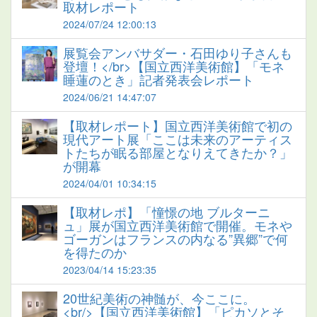
取材レポート
2024/07/24 12:00:13
展覧会アンバサダー・石田ゆり子さんも
登壇！</br>【国立西洋美術館】「モネ
睡蓮のとき」記者発表会レポート
2024/06/21 14:47:07
【取材レポート】国立西洋美術館で初の
現代アート展「ここは未来のアーティス
トたちが眠る部屋となりえてきたか？」
が開幕
2024/04/01 10:34:15
【取材レポ】「憧憬の地 ブルターニ
ュ」展が国立西洋美術館で開催。モネや
ゴーガンはフランスの内なる”異郷”で何
を得たのか
2023/04/14 15:23:35
20世紀美術の神髄が、今ここに。
<br/>【国立西洋美術館】「ピカソとそ